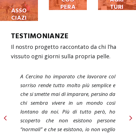
PERA
TURI
ASSO
TIVA
SMO
CIAZI
AGRI
CASA
ONE
COLA
LA
VOL
TESTIMONIANZE
VALL
ONT
E
ARIA
Il nostro progetto raccontato da chi l’ha
TO
vissuto ogni giorni sulla propria pelle.
A Cercina ho imparato che lavorare col
sorriso rende tutto molto più semplice e
che si smette mai di imparare, persino da
chi sembra vivere in un mondo così
lontano da noi. Più di tutto però, ho
scoperto che non esistono persone
“normali” e che se esistono, io non voglio